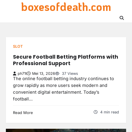
boxesofdeath.com
Skip
to
content
SLOT
Secure Football Betting Platforms with
Professional Support
ph71t
Mei 13, 2026
37 Views
The online football betting industry continues to
grow rapidly as more users seek modern and
convenient digital entertainment. Today’s
football…
4 min read
Read More