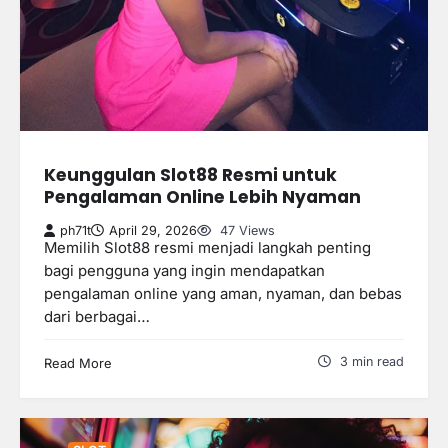
Keunggulan Slot88 Resmi untuk
Pengalaman Online Lebih Nyaman
ph71t
April 29, 2026
47 Views
Memilih Slot88 resmi menjadi langkah penting
bagi pengguna yang ingin mendapatkan
pengalaman online yang aman, nyaman, dan bebas
dari berbagai…
3 min read
Read More