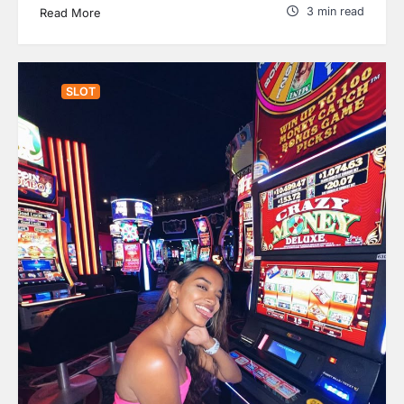
3 min read
Read More
SLOT