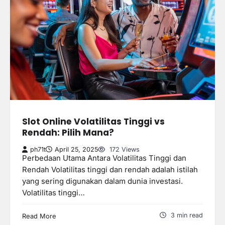
Slot Online Volatilitas Tinggi vs
Rendah: Pilih Mana?
ph71t
April 25, 2025
172 Views
Perbedaan Utama Antara Volatilitas Tinggi dan
Rendah Volatilitas tinggi dan rendah adalah istilah
yang sering digunakan dalam dunia investasi.
Volatilitas tinggi…
3 min read
Read More