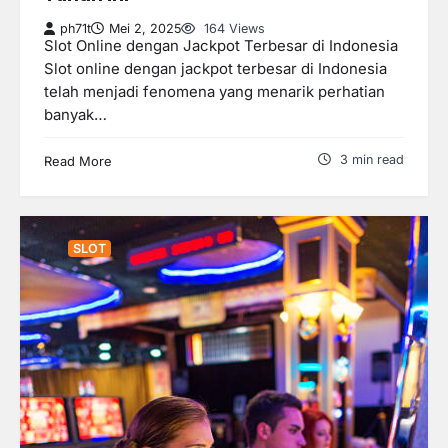
ph71t
Mei 2, 2025
164 Views
Slot Online dengan Jackpot Terbesar di Indonesia
Slot online dengan jackpot terbesar di Indonesia
telah menjadi fenomena yang menarik perhatian
banyak…
3 min read
Read More
SLOT