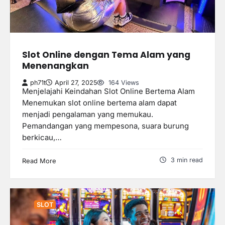
Slot Online dengan Tema Alam yang
Menenangkan
ph71t
April 27, 2025
164 Views
Menjelajahi Keindahan Slot Online Bertema Alam
Menemukan slot online bertema alam dapat
menjadi pengalaman yang memukau.
Pemandangan yang mempesona, suara burung
berkicau,…
3 min read
Read More
SLOT