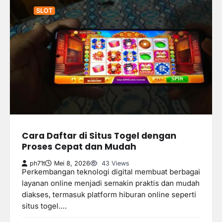
SLOT
Cara Daftar di Situs Togel dengan
Proses Cepat dan Mudah
ph71t
Mei 8, 2026
43 Views
Perkembangan teknologi digital membuat berbagai
layanan online menjadi semakin praktis dan mudah
diakses, termasuk platform hiburan online seperti
situs togel.…