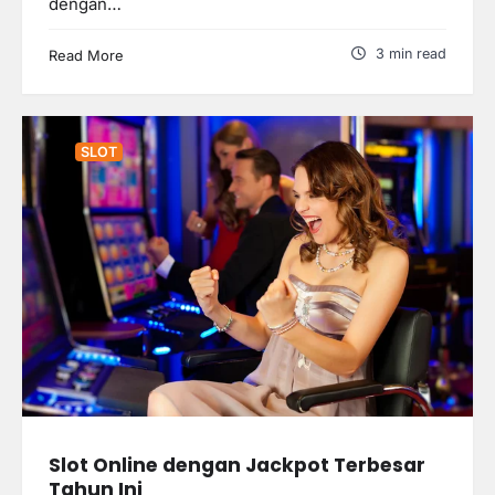
dengan…
3 min read
Read More
SLOT
Slot Online dengan Jackpot Terbesar
Tahun Ini