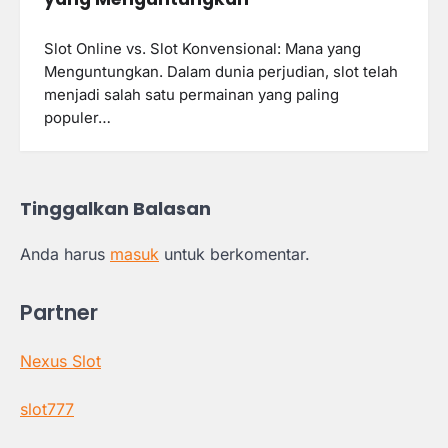
Slot Online vs. Slot Konvensional: Mana yang
Menguntungkan. Dalam dunia perjudian, slot telah
menjadi salah satu permainan yang paling
populer…
Tinggalkan Balasan
Anda harus
masuk
untuk berkomentar.
Partner
Nexus Slot
slot777