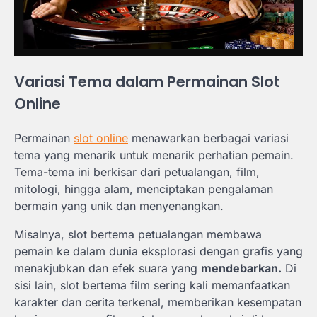
Variasi Tema dalam Permainan Slot
Online
Permainan
slot online
menawarkan berbagai variasi
tema yang menarik untuk menarik perhatian pemain.
Tema-tema ini berkisar dari petualangan, film,
mitologi, hingga alam, menciptakan pengalaman
bermain yang unik dan menyenangkan.
Misalnya, slot bertema petualangan membawa
pemain ke dalam dunia eksplorasi dengan grafis yang
menakjubkan dan efek suara yang
mendebarkan.
Di
sisi lain, slot bertema film sering kali memanfaatkan
karakter dan cerita terkenal, memberikan kesempatan