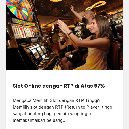
Slot Online dengan RTP di Atas 97%
Mengapa Memilih Slot dengan RTP Tinggi?
Memilih slot dengan RTP (Return to Player) tinggi
sangat penting bagi pemain yang ingin
memaksimalkan peluang…