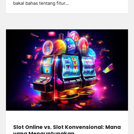
bakal bahas tentang fitur…
Slot Online vs. Slot Konvensional: Mana
yang Menguntungkan