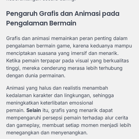
Pengaruh Grafis dan Animasi pada
Pengalaman Bermain
Grafis dan animasi memainkan peran penting dalam
pengalaman bermain game, karena keduanya mampu
menciptakan suasana yang imersif dan menarik.
Ketika pemain terpapar pada visual yang berkualitas
tinggi, mereka cenderung merasa lebih terhubung
dengan dunia permainan.
Animasi yang halus dan realistis menambah
kedalaman karakter dan lingkungan, sehingga
meningkatkan keterlibatan emosional
pemain.
Selain
itu, grafis yang menarik dapat
mempengaruhi persepsi pemain terhadap alur cerita
dan gameplay, membuat setiap momen menjadi lebih
menegangkan dan menyenangkan.