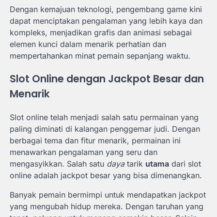
Dengan kemajuan teknologi, pengembang game kini
dapat menciptakan pengalaman yang lebih kaya dan
kompleks, menjadikan grafis dan animasi sebagai
elemen kunci dalam menarik perhatian dan
mempertahankan minat pemain sepanjang waktu.
Slot Online dengan Jackpot Besar dan
Menarik
Slot online telah menjadi salah satu permainan yang
paling diminati di kalangan penggemar judi. Dengan
berbagai tema dan fitur menarik, permainan ini
menawarkan pengalaman yang seru dan
mengasyikkan. Salah satu
daya
tarik
utama
dari slot
online adalah jackpot besar yang bisa dimenangkan.
Banyak pemain bermimpi untuk mendapatkan jackpot
yang mengubah hidup mereka. Dengan taruhan yang