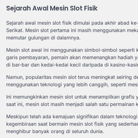
Sejarah Awal Mesin Slot Fisik
Sejarah awal mesin slot fisik dimulai pada akhir abad ke
Serikat. Mesin slot pertama ini masih menggunakan meka
memutar gulungan di dalamnya.
Mesin slot awal ini menggunakan simbol-simbol seperti 
garis pembayaran, pemain akan memenangkan hadiah yang
di bar-bar dan kedai-kedai kecil daripada di kasino-kasi
Namun, popularitas mesin slot terus meningkat seiring 
menggunakan teknologi yang lebih canggih, seperti mesi
Ini memungkinkan mesin slot untuk menampilkan grafis y
saat ini, mesin slot masih menjadi salah satu permainan 
Meskipun telah ada kemajuan signifikan dalam teknolo
kegembiraan saat bermain mesin slot fisik yang sederhana
menghibur banyak orang di seluruh dunia.