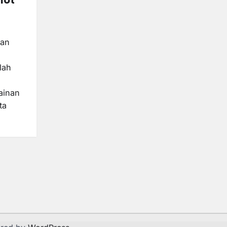
lot
kan
lah
ainan
ta