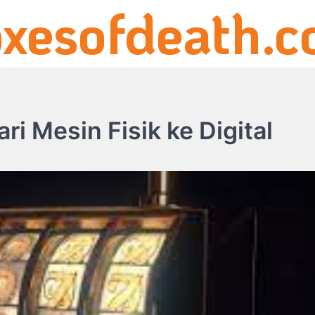
xesofdeath.
ri Mesin Fisik ke Digital