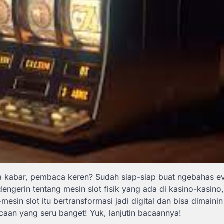
apa kabar, pembaca keren? Sudah siap-siap buat ngebahas ev
engerin tentang mesin slot fisik yang ada di kasino-kasino
sin slot itu bertransformasi jadi digital dan bisa dimainin
bacaan yang seru banget! Yuk, lanjutin bacaannya!