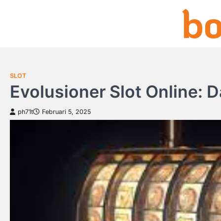
bo
Skip
to
content
SLOT
Evolusioner Slot Online: Da
ph71t
Februari 5, 2025