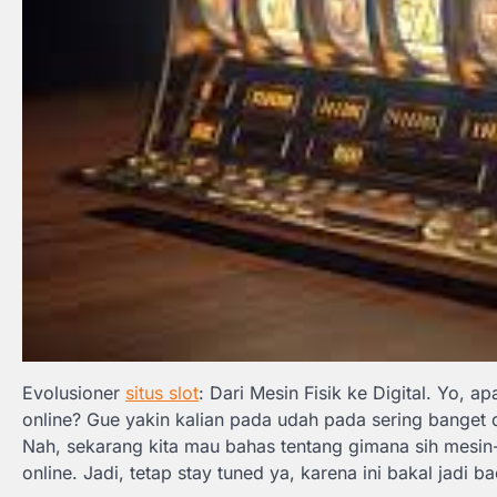
Evolusioner
situs slot
: Dari Mesin Fisik ke Digital. Yo, 
online? Gue yakin kalian pada udah pada sering banget d
Nah, sekarang kita mau bahas tentang gimana sih mesin-me
online. Jadi, tetap stay tuned ya, karena ini bakal jadi 