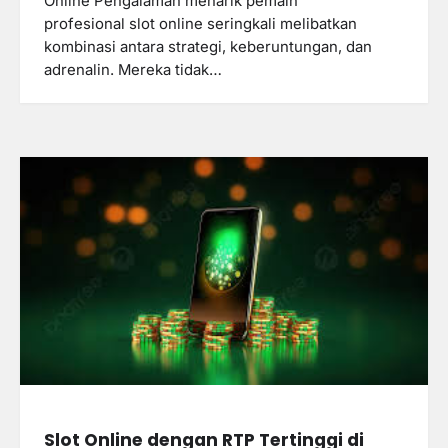
Online Pengalaman menarik pemain
profesional slot online seringkali melibatkan
kombinasi antara strategi, keberuntungan, dan
adrenalin. Mereka tidak…
Slot Online dengan RTP Tertinggi di