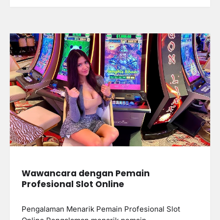
Wawancara dengan Pemain
Profesional Slot Online
Pengalaman Menarik Pemain Profesional Slot