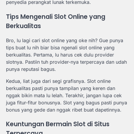
penyedia perangkat lunak terkemuka.
Tips Mengenali Slot Online yang
Berkualitas
Bro, lu lagi cari slot online yang oke nih? Gue punya
tips buat lu nih biar bisa ngenali slot online yang
berkualitas. Pertama, lu harus cek dulu provider
slotnya. Pastiin tuh provider-nya terpercaya dan udah
punya reputasi bagus.
Kedua, liat juga dari segi grafisnya. Slot online
berkualitas pasti punya tampilan yang keren dan
nggak bikin mata lu lelah. Terakhir, jangan lupa cek
juga fitur-fitur bonusnya. Slot yang bagus pasti punya
bonus yang gede dan nggak ribet buat dapetinnya.
Keuntungan Bermain Slot di Situs
Terpercaya