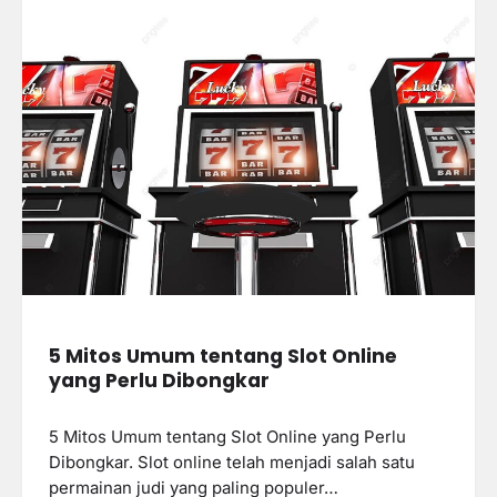
5 Mitos Umum tentang Slot Online
yang Perlu Dibongkar
5 Mitos Umum tentang Slot Online yang Perlu
Dibongkar. Slot online telah menjadi salah satu
permainan judi yang paling populer…