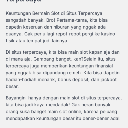
Keuntungan Bermain Slot di Situs Terpercaya
sangatlah banyak, Bro! Pertama-tama, kita bisa
dapetin keseruan dan hiburan yang nggak ada
duanya. Gak perlu lagi repot-repot pergi ke kasino
fisik atau tempat judi lainnya.
Di situs terpercaya, kita bisa main slot kapan aja dan
di mana aja. Gampang banget, kan?Selain itu, situs
terpercaya juga memberikan keuntungan finansial
yang nggak bisa dipandang remeh. Kita bisa dapetin
hadiah-hadiah menarik, bonus deposit, dan jackpot
besar.
Bayangin, hanya dengan main slot di situs terpercaya,
kita bisa jadi kaya mendadak! Gak heran banyak
orang suka banget main slot online, karena peluang
mendapatkan keuntungan besar itu bener-bener ada!