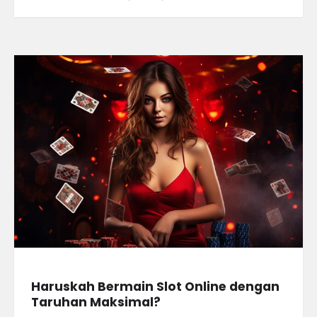
Haruskah Bermain Slot Online dengan
Taruhan Maksimal?