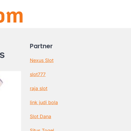
com
Partner
s
Nexus Slot
slot777
raja slot
link judi bola
Slot Dana
Situs Togel