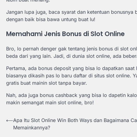
Jangan lupa juga, baca syarat dan ketentuan bonusnya bi
dengan baik bisa bawa untung buat lu!
Memahami Jenis Bonus di Slot Online
Bro, lo pernah denger gak tentang jenis bonus di slot o
beda dari yang lain. Jadi, di dunia slot online, ada bebe
Pertama, ada bonus deposit yang bisa lo dapatkan saat 
biasanya dikasih pas lo baru daftar di situs slot online.
gratis buat mainin slot tanpa bayar.
Nah, ada juga bonus cashback yang bisa lo dapetin kalo
makin semangat main slot online, bro!
Navigasi
⟵
Apa Itu Slot Online Win Both Ways dan Bagaimana Ca
Memainkannya?
pos