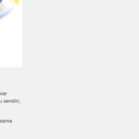
iar
 sendiri,
e sama