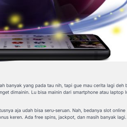
h banyak yang pada tau nih, tapi gue mau cerita lagi deh b
anget dimainin. Lu bisa mainin dari smartphone atau laptop lu
itusnya aja udah bisa seru-seruan. Nah, bedanya slot onlin
bonus keren. Ada free spins, jackpot, dan masih banyak lagi.