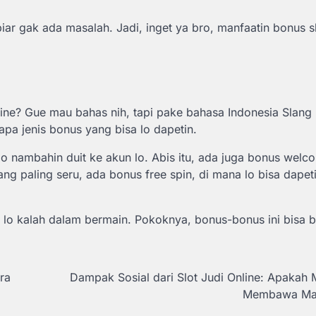
ar gak ada masalah. Jadi, inget ya bro, manfaatin bonus sl
nline? Gue mau bahas nih, tapi pake bahasa Indonesia Slang
rapa jenis bonus yang bisa lo dapetin.
lo nambahin duit ke akun lo. Abis itu, ada juga bonus wel
 Yang paling seru, ada bonus free spin, di mana lo bisa dapet
 lo kalah dalam bermain. Pokoknya, bonus-bonus ini bisa bi
ra
Dampak Sosial dari Slot Judi Online: Apakah
Membawa Ma