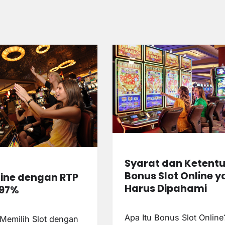
Syarat dan Ketent
Bonus Slot Online 
line dengan RTP
Harus Dipahami
 97%
Apa Itu Bonus Slot Online
emilih Slot dengan