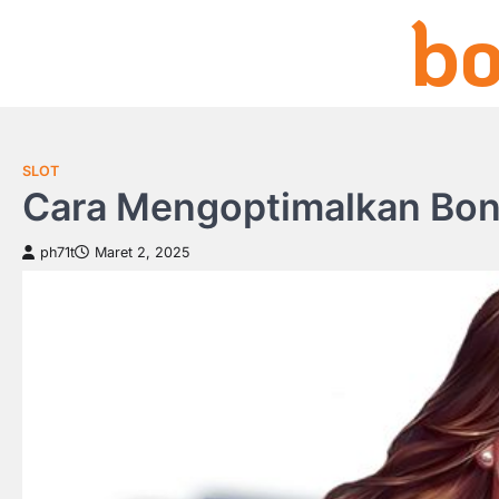
bo
Skip
to
content
SLOT
Cara Mengoptimalkan Bonu
ph71t
Maret 2, 2025