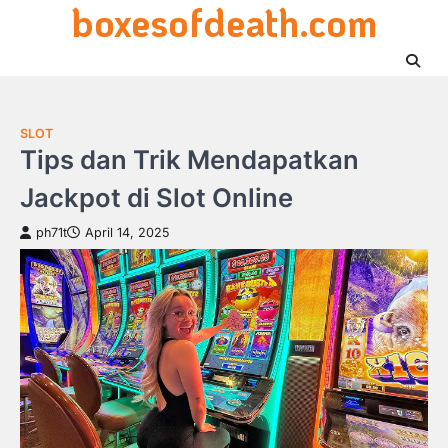
boxesofdeath.com
Skip
to
content
SLOT
Tips dan Trik Mendapatkan
Jackpot di Slot Online
ph71t
April 14, 2025