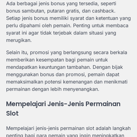
Ada berbagai jenis bonus yang tersedia, seperti
bonus sambutan, putaran gratis, dan cashback.
Setiap jenis bonus memiliki syarat dan ketentuan yang
perlu dipahami oleh pemain. Penting untuk membaca
syarat ini agar tidak terjebak dalam situasi yang
merugikan.
Selain itu, promosi yang berlangsung secara berkala
memberikan kesempatan bagi pemain untuk
mendapatkan keuntungan tambahan. Dengan bijak
menggunakan bonus dan promosi, pemain dapat
memaksimalkan potensi kemenangan dan menikmati
permainan dengan lebih menyenangkan.
Mempelajari Jenis-Jenis Permainan
Slot
Mempelajari jenis-jenis permainan slot adalah langkah
penting bagi para pemain yang ingin meningkatkan