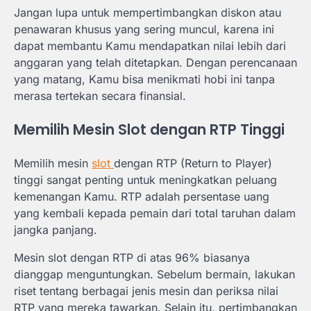
Jangan lupa untuk mempertimbangkan diskon atau
penawaran khusus yang sering muncul, karena ini
dapat membantu Kamu mendapatkan nilai lebih dari
anggaran yang telah ditetapkan. Dengan perencanaan
yang matang, Kamu bisa menikmati hobi ini tanpa
merasa tertekan secara finansial.
Memilih Mesin Slot dengan RTP Tinggi
Memilih mesin
slot
dengan RTP (Return to Player)
tinggi sangat penting untuk meningkatkan peluang
kemenangan Kamu. RTP adalah persentase uang
yang kembali kepada pemain dari total taruhan dalam
jangka panjang.
Mesin slot dengan RTP di atas 96% biasanya
dianggap menguntungkan. Sebelum bermain, lakukan
riset tentang berbagai jenis mesin dan periksa nilai
RTP yang mereka tawarkan. Selain itu, pertimbangkan