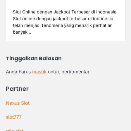
Slot Online dengan Jackpot Terbesar di Indonesia
Slot online dengan jackpot terbesar di Indonesia
telah menjadi fenomena yang menarik perhatian
banyak…
Tinggalkan Balasan
Anda harus
masuk
untuk berkomentar.
Partner
Nexus Slot
slot777